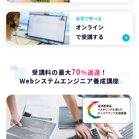
自宅で学べる
オンライン
で受講する
70
受講料の最大
%返還
！
Webシステムエンジニア養成講座