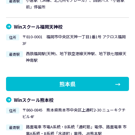
小倉駅（JR線、北九州モノレール）、西鉄バス「小倉駅
最寄駅
前」停留所
Winスクール福岡天神校
〒810-0001 福岡市中央区天神一丁目1番1号 アクロス福岡
住所
3F
西鉄福岡駅(天神)、地下鉄空港線天神駅、地下鉄七隈線天
最寄駅
神南駅
熊本県
Winスクール熊本校
〒860-0845 熊本県熊本市中央区上通町2-30 ニューキクチ
住所
ビル4F
路面電車 市電A系統・B系統「通町筋」電停、路面電車 市
最寄駅
電A系統・B系統「水道町」電停、JR熊本駅