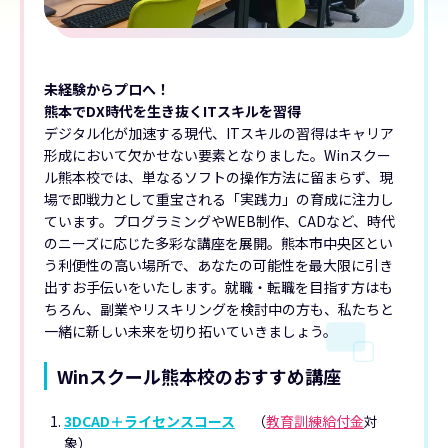
未経験からプロへ！
熊本でDX時代を生き抜くITスキルを習得
デジタル化が加速する現代、ITスキルの習得はキャリア
形成において欠かせない要素となりました。Winスクー
ル熊本校では、単なるソフトの操作方法に留まらず、現
場で即戦力として重宝される「実践力」の育成に注力し
ています。プログラミングやWEB制作、CADなど、時代
のニーズに応じた多彩な講座を展開。熊本市中央区とい
う利便性の高い場所で、あなたの可能性を最大限に引き
出すお手伝いをいたします。就職・転職を目指す方はも
ちろん、副業やリスキリングを検討中の方も、私たちと
一緒に新しい未来を切り拓いていきましょう。
Winスクール熊本校のおすすめ講座
3DCAD＋ライセンスコース
（
教育訓練給付金
対
象）