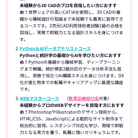
未経験から3D CADのプロを目指したい方におすす
め！
世界シェアの高いCATIAを使用し、3D CADの基
礎から機械設計の知識まで未経験でも着実に習得でき
るコースです。3次元CAD利用技術者試験1級の合格を
目指し、実務で即戦力となる設計スキルを身につけま
す。
Python＆AIデータアナリストコース
Pythonと統計学の基礎からAIを学びたい方におすす
め！
Pythonの基礎から機械学習、ディープラーニン
グまで網羅。統計検定2級対応のデータ分析手法も習
得し、実務で役立つAI構築スキルを身につけます。DX
化が進む熊本での転職やキャリアアップに最適な講座
です。
WEBマスターコース
（
教育訓練給付金
対象）
未経験からプロのWEBデザイナーを目指す方におすす
め！
PhotoshopやIllustratorのデザイン技術から、
HTML/CSS、JavaScriptによる動的なサイト制作まで
総合的に習得。レスポンシブ対応も学び、現場で即戦
力となる実力を養う、転職に強いカリキュラムです。