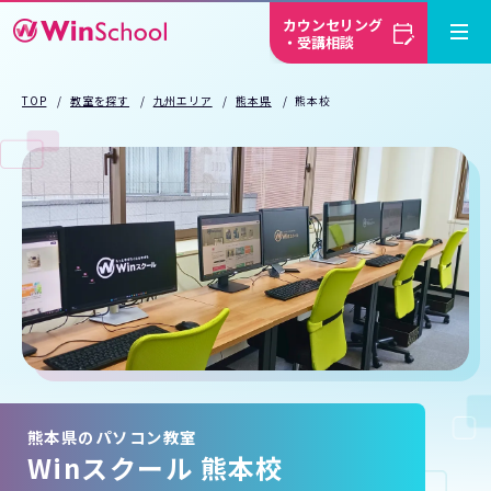
カウンセリング
・受講相談
TOP
教室を探す
九州エリア
熊本県
熊本校
熊本県のパソコン教室
Winスクール 熊本校