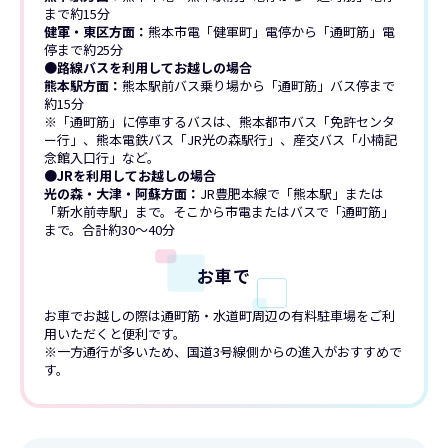
まで約15分
健軍・東区方面：
熊本市電「健軍町」電停から「通町筋」電
停まで約25分
●路線バスを利用してお越しの場合
熊本駅方面：
熊本駅前バス乗り場から「通町筋」バス停まで
約15分
※「通町筋」に停車するバスは、熊本都市バス「免許センタ
ー行」、熊本電鉄バス「JR光の森駅行」、産交バス「小楠記
念館入口行」など。
●JRを利用してお越しの場合
光の森・大津・阿蘇方面：
JR豊肥本線で「熊本駅」または
「新水前寺駅」まで。そこから市電またはバスで「通町筋」
まで。合計約30〜40分
お車で
お車でお越しの際は通町筋・水道町周辺の有料駐車場をご利
用いただくと便利です。
※一方通行が多いため、国道3号線側からの進入がおすすめで
す。