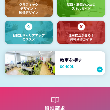
グラフィック
就職・転職のための
デザイン
・
スキルガイド
映像デザイン
目的別キャリアアップ
仕事に活かせる！
のススメ
資格取得ガイド
教室を探す
SCHOOL
資料請求