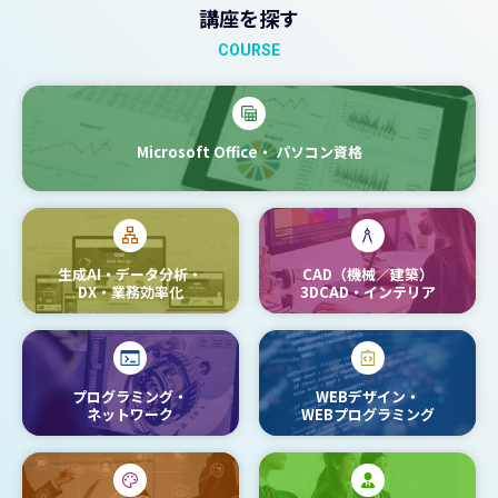
講座を探す
COURSE
Microsoft Office・
パソコン資格
生成AI・データ分析・
CAD（機械／建築）
DX・業務効率化
3DCAD・インテリア
プログラミング・
WEBデザイン・
ネットワーク
WEBプログラミング