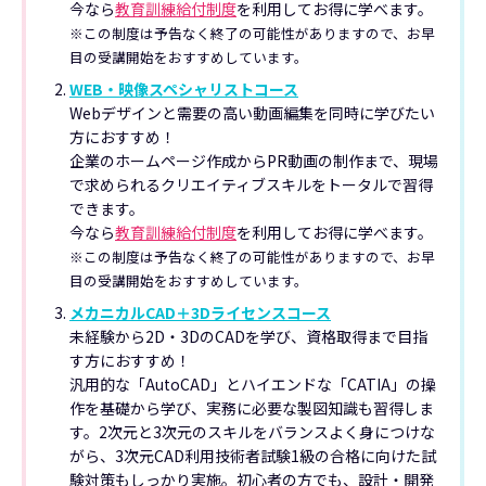
今なら
教育訓練給付制度
を利用してお得に学べます。
※この制度は予告なく終了の可能性がありますので、お早
目の受講開始をおすすめしています。
WEB・映像スペシャリストコース
Webデザインと需要の高い動画編集を同時に学びたい
方におすすめ！
企業のホームページ作成からPR動画の制作まで、現場
で求められるクリエイティブスキルをトータルで習得
できます。
今なら
教育訓練給付制度
を利用してお得に学べます。
※この制度は予告なく終了の可能性がありますので、お早
目の受講開始をおすすめしています。
メカニカルCAD＋3Dライセンスコース
未経験から2D・3DのCADを学び、資格取得まで目指
す方におすすめ！
汎用的な「AutoCAD」とハイエンドな「CATIA」の操
作を基礎から学び、実務に必要な製図知識も習得しま
す。2次元と3次元のスキルをバランスよく身につけな
がら、3次元CAD利用技術者試験1級の合格に向けた試
験対策もしっかり実施。初心者の方でも、設計・開発