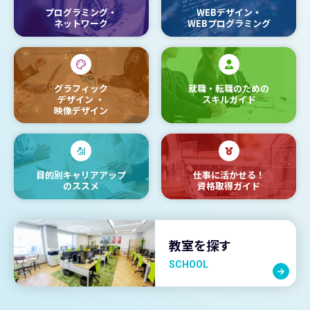
プログラミング・
WEBデザイン・
ネットワーク
WEBプログラミング
グラフィック
就職・転職のための
デザイン
・
スキルガイド
映像デザイン
目的別キャリアアップ
仕事に活かせる！
のススメ
資格取得ガイド
教室を探す
SCHOOL