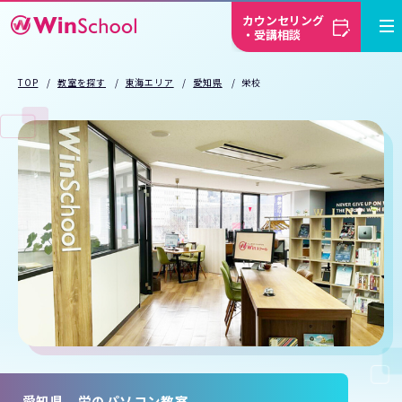
カウンセリング
・受講相談
TOP
教室を探す
東海エリア
愛知県
栄校
愛知県 栄のパソコン教室