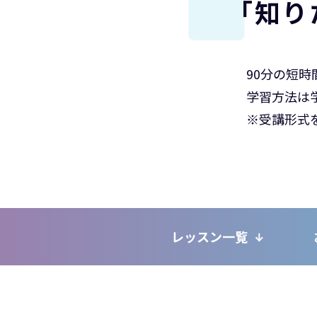
「知り
90分の短
学習方法は
※受講形式
レッスン一覧