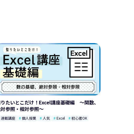
知りたいとこだけ！Excel講座基礎編 ～関数、
絶対参照・相対参照～
連載講座
個人授業
人気
Excel
初心者OK