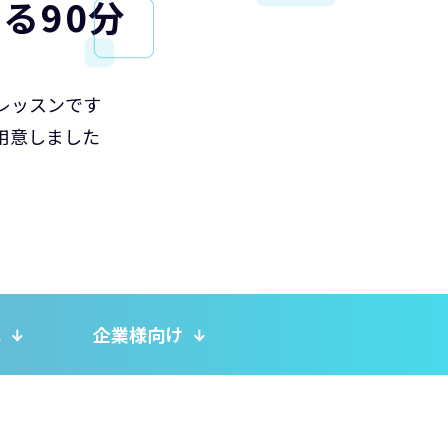
る90分
レッスンです
用意しました
れ
企業様向け