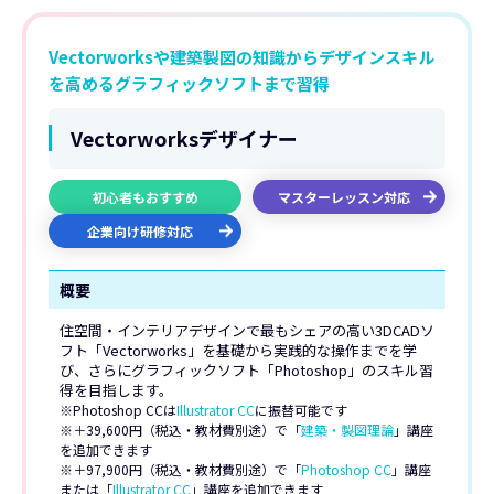
Vectorworksや建築製図の知識からデザインスキル
を高めるグラフィックソフトまで習得
Vectorworksデザイナー
初心者もおすすめ
マスターレッスン対応
企業向け研修対応
概要
住空間・インテリアデザインで最もシェアの高い3DCADソ
フト「Vectorworks」を基礎から実践的な操作までを学
び、さらにグラフィックソフト「Photoshop」のスキル習
得を目指します。
※Photoshop CCは
Illustrator CC
に振替可能です
※＋39,600円（税込・教材費別途）で「
建築・製図理論
」講座
を追加できます
※＋97,900円（税込・教材費別途）で「
Photoshop CC
」講座
または「
Illustrator CC
」講座を追加できます