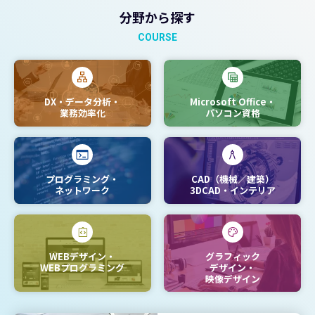
分野から探す
COURSE
DX・データ分析・
Microsoft Office・
業務効率化
パソコン資格
プログラミング・
CAD（機械／建築）
ネットワーク
3DCAD・インテリア
WEBデザイン・
グラフィック
WEBプログラミング
デザイン
・
映像デザイン