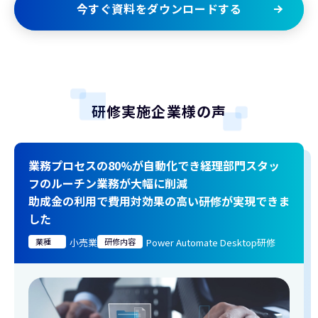
今すぐ資料をダウンロードする
研修実施企業様の声
業務プロセスの80%が自動化でき経理部門スタッ
フのルーチン業務が大幅に削減
助成金の利用で費用対効果の高い研修が実現できま
した
業種
小売業
研修内容
Power Automate Desktop研修