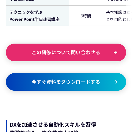
テクニックを学ぶ
基本知識はあ
3時間
Power Point半日速習講座
とを目的とし
この研修について問い合わせる
今すぐ資料をダウンロードする
DXを加速させる自動化スキルを習得