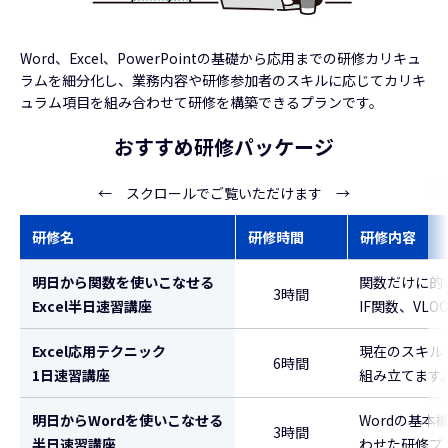
Word、Excel、PowerPointの基礎から応用までの研修カリキュ
ラムを細分化し、業務内容や研修参加者のスキルに応じてカリキ
ュラム項目を組み合わせて研修を構築できるプランです。
おすすめ研修パッケージ
← スクロールでご覧いただけます →
研修名
研修時間
研修内容
明日から関数を使いこなせる
関数だけに的
3時間
Excel半日速習講座
IF関数、VL
Excel応用テクニック
現在のスキル
6時間
1日速習講座
組み立てます
明日からWordを使いこなせる
Wordの基
3時間
半日速習講座
わせた研修プ