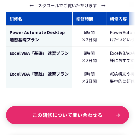
← スクロールでご覧いただけます →
研修名
研修時間
研修内容
Power Automate Desktop
6時間
PowerAu
速習基礎プラン
×2日間
けたいという
Excel VBA「基礎」 速習プラン
8時間
ExcelV
×2日間
様におすすめ
Excel VBA「実践」 速習プラン
6時間
VBA構文や
×3日間
集中的に研修
この研修について問い合わせる