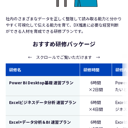
社内のさまざまなデータを正しく整理して読み取る能力と分かり
やすく可視化して伝える能力を育て、DX推進に必要な経営判断
ができる人材を育成できる研修プランです。
おすすめ研修パッケージ
← スクロールでご覧いただけます →
研修名
研修時間
研修内
Power BI Desktop基礎 速習プラン
6時間
Pow
×2日間
たいと
Excelビジネスデータ分析 速習プラン
6時間
Exc
×4日間
ジネス
Excel+データ分析＆BI 速習プラン
6時間
Exc