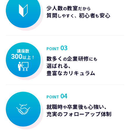
少人数
教室
の
だから
質問
初心者
安心
しやすく、
も
03
POINT
講座数
300
以上！
数多く
企業研修
の
にも
選ばれる、
豊富なカリキュラム
04
POINT
就職時
卒業後
心強い、
や
も
充実のフォローアップ体制