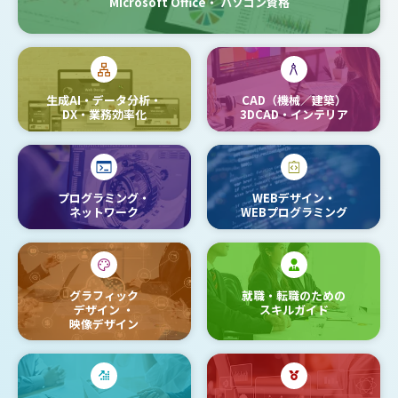
Microsoft Office・
パソコン資格
生成AI・データ分析・
CAD（機械／建築）
DX・業務効率化
3DCAD・インテリア
プログラミング・
WEBデザイン・
ネットワーク
WEBプログラミング
グラフィック
就職・転職のための
デザイン
・
スキルガイド
映像デザイン