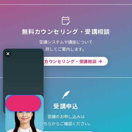
無料カウンセリング・受講相談
受講システムや講座について
詳しくご案内します。
無料カウンセリング・受講相談
どのコースが合う
どのコースが合う
か、診断してみまし
か、診断してみまし
受講申込
ょう
ょう
受講のお申し込みは
こちらからご確認ください。