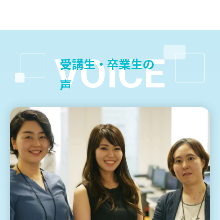
VOICE
受講生・卒業生の
声